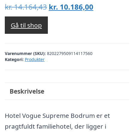
Den
Den
kr.
14.164,43
kr.
10.186,00
oprindelige
aktuelle
pris
pris
Gå til shop
var:
er:
kr. 14.164,43.
kr. 10.186,00
Varenummer (SKU):
8202279509114117560
Kategori:
Produkter
Beskrivelse
Hotel Vogue Supreme Bodrum er et
pragtfuldt familiehotel, der ligger i