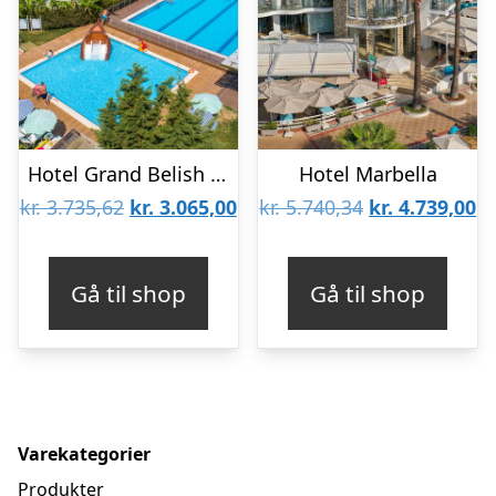
Hotel Grand Belish Beach Resort & Spa
Hotel Marbella
Den
Den
Den
D
kr.
3.735,62
kr.
3.065,00
kr.
5.740,34
kr.
4.739,00
oprindelige
aktuelle
oprindelige
ak
pris
pris
pris
pr
Gå til shop
Gå til shop
var:
er:
var:
er
kr. 3.735,62.
kr. 3.065,00.
kr. 5.740,34.
kr
Varekategorier
Produkter