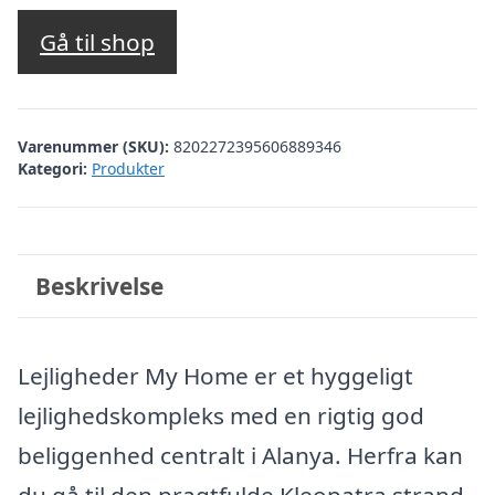
oprindelige
aktuelle
pris
pris
Gå til shop
var:
er:
kr. 2.410,49.
kr. 1.911,00.
Varenummer (SKU):
8202272395606889346
Kategori:
Produkter
Beskrivelse
Lejligheder My Home er et hyggeligt
lejlighedskompleks med en rigtig god
beliggenhed centralt i Alanya. Herfra kan