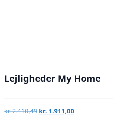
Lejligheder My Home
Den
Den
kr.
2.410,49
kr.
1.911,00