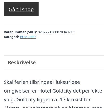
oprindelige
aktuelle
pris
pris
Gå til shop
var:
er:
kr. 4.820,34.
kr. 3.256,00.
Varenummer (SKU):
8202271560828940715
Kategori:
Produkter
Beskrivelse
Skal ferien tilbringes i luksuriøse
omgivelser, er Hotel Goldcity det perfekte
valg. Goldcity ligger ca. 17 km øst for