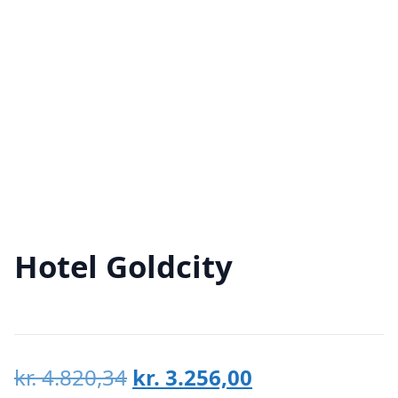
Hotel Goldcity
Den
Den
kr.
4.820,34
kr.
3.256,00